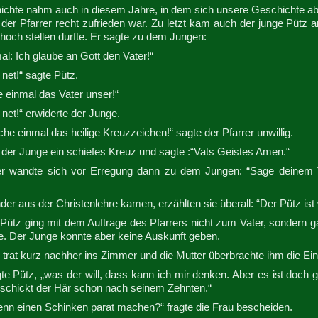
chte nahm auch in diesem Jahre, in dem sich unsere Geschichte absp
der Pfarrer recht zufrieden war. Zu letzt kam auch der junge Pütz a
 hoch stellen durfte. Er sagte zu dem Jungen:
al: Ich glaube an Gott den Vater!“
net!“ sagte Pütz.
 einmal das Vater unser!“
net!“ erwiderte der Junge.
e einmal das heilige Kreuzzeichen!“ sagte der Pfarrer unwillig.
der Junge ein schiefes Kreuz und sagte :“Vats Geistes Amen.“
er wandte sich vor Erregung dann zu dem Jungen: “Sage deinem Va
nder aus der Christenlehre kamen, erzählten sie überall: “Der Pütz ist
Pütz ging mit dem Auftrage des Pfarrers nicht zum Vater, sondern ga
e. Der Junge konnte aber keine Auskunft geben.
 trat kurz nachher ins Zimmer und die Mutter überbrachte ihm die Ein
te Pütz, „was der will, dass kann ich mir denken. Aber es ist doch 
 schickt der Här schon nach seinem Zehnten.“
denn einen Schinken parat machen?“ fragte die Frau bescheiden.