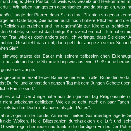
er und sagte: „Herr Pastor, ich weiß was Gesetz und Herkommen mir
erfüllt. Wir haben nun gestern geschlachtet und da bringe ich, was Ihn
 schön,“ sagte der Pfarrer, dass Sie da Ihre Pflichten so genau kenn
gel am Ostertage, „Sie haben auch noch höhere Pflichten und die habe
en Religion zu erziehen und ihn regelmäßig zur Kirche zu schicken.
sten Gebete, so selbst das heilige Kreuzzeichen nicht. Ich habe m
Ihrer Frau wird es doch anders sein. Ich verlange, dass Sie dieser
richten. Geschieht das nicht, dann geht der Junge zu seiner Schand
hen Sie!“
eimweg starrte der Bauer mit seinem tiefbesinnlichen Eulenau
dliche laute und seine Stimme klang wie aus einer Gießkanne heraus
 grinste der Junge.
ngekommen erzählte der Bauer seiner Frau in aller Ruhe den Vorfall
bist Du frei und kannst den ganzen Tag mit dem Jungen Gebete üben.
liche Familie sind.“
h es auch. Der Junge hatte nun den ganzen Tag Religionsunterr
r nicht unbekannt geblieben. Wie es so geht, nach ein paar Tagen 
z hieß bald im Dorf nicht anders als „der Puttes“.
Jahre zogen in die Lande. An einem heißen Sommertage lagerte S
dunkle Wolken. Helle Blitzstrahlen durchzuckten die Luft und sch
r Gewitterregen hernieder und tränkte die durstigen Felder. Der Pu