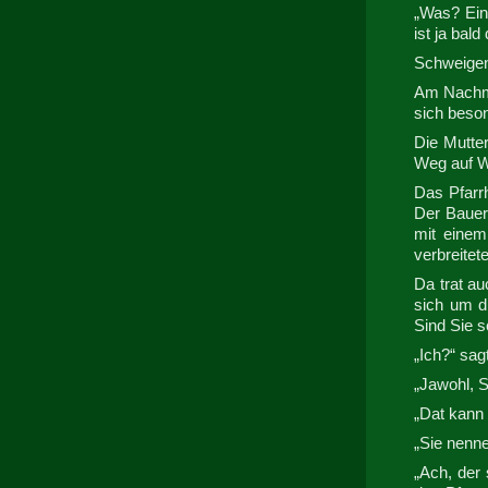
„Was? Ein
ist ja bal
Schweigen
Am Nachmi
sich beson
Die Mutte
Weg auf Wü
Das Pfarr
Der Bauer
mit einem
verbreitet
Da trat au
sich um d
Sind Sie s
„Ich?“ sag
„Jawohl, S
„Dat kann
„Sie nenne
„Ach, der