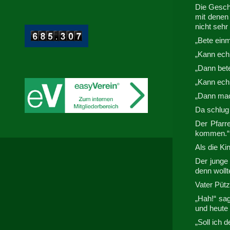
Die Geschi
mit denen 
nicht sehr
„Bete einm
„Kann ech 
„Dann bete
„Kann ech 
„Dann mach
Da schlug 
Der Pfarr
kommen.“
Als die Ki
Der junge 
denn wollt
Vater Pütz
„Hah!“ sag
und heute
„Soll ich 