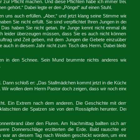
 zur Pflicht machen. Und diese Pflichten habe ich immer treu
en gehört.“ Dabei legte er den „Pöngel“ auf einen Stuhl.
en uns auch erfüllen. „Aber,“ und jetzt klang seine Stimme wie
n Sie nicht erfüllt. Sie sind verpflichtet Ihren Jungen in der
 Das haben Sie nicht getan. Ihr Junge kennt nicht einmal die
ich leider überzeugen müssen, dass Sie es auch nicht können.
 Auftrag und Zeit geben, mit dem Jungen die Gebete einzuüben
e auch in diesem Jahr nicht zum Tisch des Herrn. Dabei bleibt
gen in den Schnee. Sein Mund brummte nichts anderes wie
.
. Dann schloß er: „Das Stallmädchen kommt jetzt in die Küche
 Wir wollen dem Herrn Pastor doch zeigen, dass wir noch eine
icht. Ein Extrem nach dem anderen. Die Geschichte mit dem
klatschten die Spatzen sie von den Rossäpfeln herunter. Der
onnenbrand über den Fluren. Am Nachmittag ballten sich am
were Donnerschläge erzitterten die Erde. Bald rauschte ein
ttes war an diesem Tag nach Weiden geschickt worden, um eine