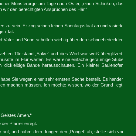
hener Münsterorgel am Tage nach Oster, „einen Schinken, das
n wir den berechtigten Ansprüchen des Här.“
 zu sein. Er zog seinen feinen Sonntagsstaat an und rasierte
en Tat.
d Vater und Sohn schritten wichtig über den schneebedeckten
ehten Tür stand „Salve“ und dies Wort war weiß überglitzert.
musste im Flur warten. Es war eine einfache geräumige Stube
 dickleibige Bände herausschauten. Ein kleiner Säulenofen
ch habe Sie wegen einer sehr ernsten Sache bestellt. Es handelt
ungen machen müssen. Ich möchte wissen, wo der Grund liegt.
s Geistes Amen.“
der Pfarrer erregt.
r auf, und nahm dem Jungen den „Pöngel“ ab, stellte sich vor