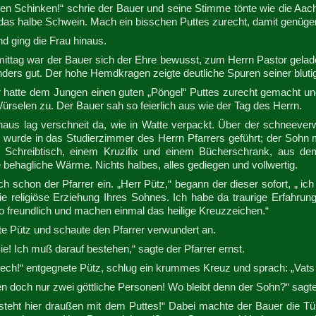
en Schinken!“ schrie der Bauer und seine Stimme tönte wie die Aac
d das halbe Schwein. Mach ein bisschen Puttes zurecht, damit genüge
d ging die Frau hinaus.
ttag war der Bauer sich der Ehre bewusst, zum Herrn Pastor geladen
ders gut. Der hohe Hemdkragen zeigte deutliche Spuren seiner blutig
r hatte dem Jungen einen guten „Pöngel“ Puttes zurecht gemacht un
rselen zu. Der Bauer sah so feierlich aus wie der Tag des Herrn.
haus lag verschneit da, wie in Watte verpackt. Über der schneeverw
 wurde in das Studierzimmer des Herrn Pfarrers geführt; der Sohn 
 Schreibtisch, einem Kruzifix und einem Bücherschrank, aus dem
e behagliche Wärme. Nichts halbes, alles gediegen und vollwertig.
ch schon der Pfarrer ein. „Herr Pütz,“ begann der dieser sofort, „ i
ie religiöse Erziehung Ihres Sohnes. Ich habe da traurige Erfahr
o freundlich und machen einmal das heilige Kreuzzeichen.“
te Pütz und schaute den Pfarrer verwundert an.
ie! Ich muß darauf bestehen,“ sagte der Pfarrer ernst.
 ech!“ entgegnete Pütz, schlug ein krummes Kreuz und sprach: „Vat
n doch nur zwei göttliche Personen! Wo bleibt denn der Sohn?“ sagte 
 steht hier draußen mit dem Puttes!“ Dabei machte der Bauer die Tü