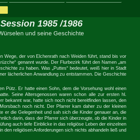
 Session 1985 /1986
 Würselen und seine Geschichte
n Wege, der von Elchenrath nach Weiden führt, stand bis vor
Krüzche“ genannt wurde. Der Flurbezirk führt den Namen „am
chichte zu haben. Was „Puttes“ bedeutet, weiß hier in Stadt
einer lächerlichen Anwandlung zu entstammen. Die Geschichte
en Pütz. Er hatte einen Sohn, dem die Vorsehung wohl einen
tte. Seine Altersgenossen waren schon alle zur ersten hl.
 bekannt war, hatte sich noch nicht bereitfinden lassen, den
Morsbach noch nicht. Der Pfarrer kam daher zu der kleinen
te er die Gelegenheit und sah sich die Kinder genauer an, die
ich darin, dass der Pfarrer sich überzeugte, ob die Kinder in
fung auch tiefe Einblicke in das religiöse Leben der einzelnen
in den religiösen Anforderungen sich nichts abhandeln ließ und