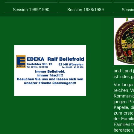
Session 1989/1990
Session 1988/1989
Sessi
und Land 
ist indes 
Vor lange
reichen V
Kommunion 
jungen Pü
Kapelle, d
zum ersten
der Famili
Familien t
bereiteten