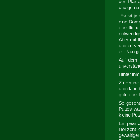
den Pfarr
und gerne 
„Es ist ja
eine Domor
christlich
notwendig
Aber mit 
und zu ver
es. Nun ge
Auf dem H
unverstän
Hinter ihm
Zu Hause a
und dann 
gute christ
So gescha
Puttes wa
kleine Püt
Ein paar 
Horizont 
gewaltige