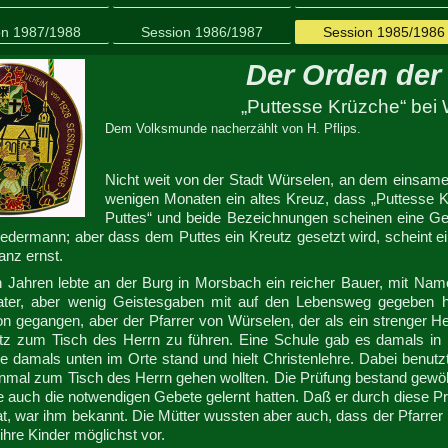
on 1987/1988
Session 1986/1987
Session 1985/1986
Der Orden der
„Puttesse Krüzche“ bei
Dem Volksmunde nacherzählt von H. Pflips.
Nicht weit von der Stadt Würselen, an dem einsame
wenigen Monaten ein altes Kreuz, dass „Puttesse 
Puttes“ und beide Bezeichnungen scheinen eine Ges
jedermann; aber dass dem Puttes ein Kreutz gesetzt wird, scheint 
ganz ernst.
n Jahren lebte an der Burg in Morsbach ein reicher Bauer, mit Nam
ater, aber wenig Geistesgaben mit auf den Lebensweg gegeben ha
gegangen, aber der Pfarrer von Würselen, der als ein strenger Herr
tz zum Tisch des Herrn zu führen. Eine Schule gab es damals in 
ie damals unten im Orte stand und hielt Christenlehre. Dabei benutz
mal zum Tisch des Herrn gehen wollten. Die Prüfung bestand gewöhnl
e auch die notwendigen Gebete gelernt hatten. Daß er durch diese Prü
at, war ihm bekannt. Die Mütter wussten aber auch, dass der Pfarrer 
 ihre Kinder möglichst vor.