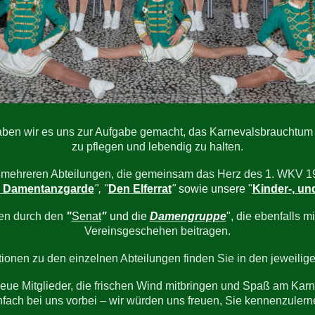
aben wir es uns zur Aufgabe gemacht, das Karnevalsbrauchtum 
zu pflegen und lebendig zu halten.
 mehreren Abteilungen, die gemeinsam das Herz des 1. WKV 19
e Damentanzgarde
",
"
Den Elferrat
"
sowie unsere "
Kinder-, un
en durch den
"
Senat
"
und die
Damengruppe
"
, die ebenfalls 
Vereinsgeschehen beitragen.
tionen zu den einzelnen Abteilungen finden Sie in den jeweili
 neue Mitglieder, die frischen Wind mitbringen und Spaß am Ka
nfach bei uns vorbei – wir würden uns freuen, Sie kennenzulern