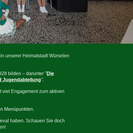
in unserer Heimatstadt Würselen
28 bilden – darunter
"
Die
d Jugendabteilung
".
mit viel Engagement zum aktiven
gen Menüpunkten.
rneval haben. Schauen Sie doch
en!