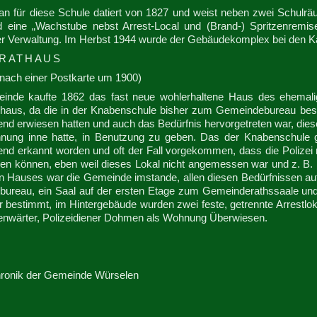
an für diese Schule datiert von 1827 und weist neben zwei Schul
d eine „Wachstube nebst Arrest-Local und (Brand-) Spritzenremis
r Verwaltung. Im Herbst 1944 wurde der Gebäudekomplex bei den Kä
 RATHAUS
(nach einer Postkarte um 1900)
inde kaufte 1862 das fast neue wohlerhaltene Haus des ehemalig
aus, da die in der Knabenschule bisher zum Gemeindebureau best
end erwiesen hatten und auch das Bedürfnis hervorgetreten war, die
nung inne hatte, in Benutzung zu geben. Das der Knabenschule ge
end erkannt worden und oft der Fall vorgekommen, dass die Polizei 
ngen können, eben weil dieses Lokal nicht angemessen war und z. B.
n Hauses war die Gemeinde imstande, allen diesen Bedürfnissen a
ureau, ein Saal auf der ersten Etage zum Gemeinderathssaale un
r bestimmt, im Hintergebäude wurden zwei feste, getrennte Arrestlo
nwärter, Polizeidiener Dohmen als Wohnung Überwiesen.
hronik der Gemeinde Würselen