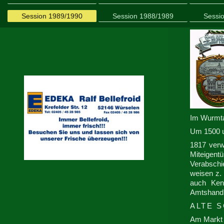
Session 1989/1990
Session 1988/1989
Sessi
Im Wurmta
Um 1500 u
1817 verw
Miteigent
Verabschi
weisen z.
auch Ken
Amtshandl
ALTE 
Am Markt 