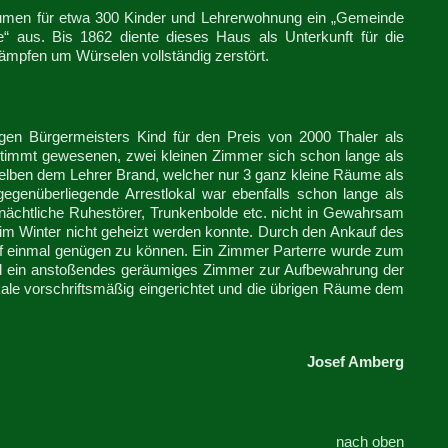
räumen für etwa 300 Kinder und Lehrerwohnung ein „Gemeinde
e“ aus. Bis 1862 diente dieses Haus als Unterkunft für die
mpfen um Würselen vollständig zerstört.
en Bürgermeisters Kind für den Preis von 2000 Thaler als
immt gewesenen, zwei kleinen Zimmer sich schon lange als
selben dem Lehrer Brand, welcher nur 3 ganz kleine Räume als
genüberliegende Arrestlokal war ebenfalls schon lange als
nächtliche Ruhestörer, Trunkenbolde etc. nicht in Gewahrsam
 im Winter nicht geheizt werden konnte. Durch den Ankauf des
uf einmal genügen zu können. Ein Zimmer Parterre wurde zum
d ein anstoßendes geräumiges Zimmer zur Aufbewahrung der
kale vorschriftsmäßig eingerichtet und die übrigen Räume dem
Josef Amberg
nach oben