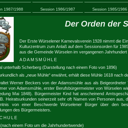
on 1987/1988
Session 1986/1987
Session 1985/1986
Der Orden der S
Der Erste Würselener Karnevalsverein 1928 nimmt die Ein
Kulturzentrum zum Anlaß auf dem Sessionsorden für 1989/
aus die Gemeinde Würselen im vergangenen Jahrhundert 
ADAMSMÜHLE
l unterhalb Scherberg (Darstellung nach einem Foto von 1896)
rkundlich als „neue Mühle“ erwähnt, erhält diese Mühle 1618 nach 
altet Werner Beckers von der Adamsmühle aus als Beigeordneter W
ümer von Adamsmühle, erster Berufsbürgermeister von Würselen wird
edung Mai 1848). Bürgermeister Kind hat anscheinend Amtsgesch
 B. Heiratsurkunden seinerzeit sehr oft Namen von Personen aus,
ntnis von einer Beschwerde Würselener Bürger über den be
ungen des Bürgermeisters.
SCHULE
(nach einem Foto um die Jahrhundertwende)