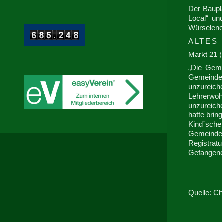
Der Baupl
Local“ un
Würselene
ALTES
Markt 21 
„Die Geme
Gemeindeh
unzureich
Lehrerwoh
unzureich
hatte bri
Kind´sche
Gemeindeb
Registratu
Gefangene
Quelle: C